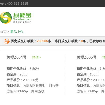
：400-616-1515

首页
>
新品中心
历史成交订单数：
766965
条，昨日成交订单数：
0
条，已发放租
美橙Z664号
美橙Z665号
详情>
详
预期年化收益
：6.50%
预期年化收益
：7.3
锁定期
：90天
锁定期
：180天
产品单价
：2000.00元
产品单价
：2000.0
项目信息
: 内蒙古阿拉善盟 阿拉善
项目信息
: 内蒙古
盟智伟30MWp 并网验收
盟智伟30MWp 