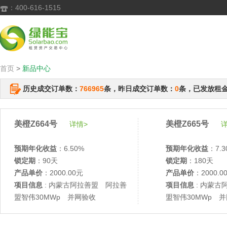
：400-616-1515

首页
>
新品中心
历史成交订单数：
766965
条，昨日成交订单数：
0
条，已发放租
美橙Z664号
美橙Z665号
详情>
详
预期年化收益
：6.50%
预期年化收益
：7.3
锁定期
：90天
锁定期
：180天
产品单价
：2000.00元
产品单价
：2000.0
项目信息
: 内蒙古阿拉善盟 阿拉善
项目信息
: 内蒙古
盟智伟30MWp 并网验收
盟智伟30MWp 