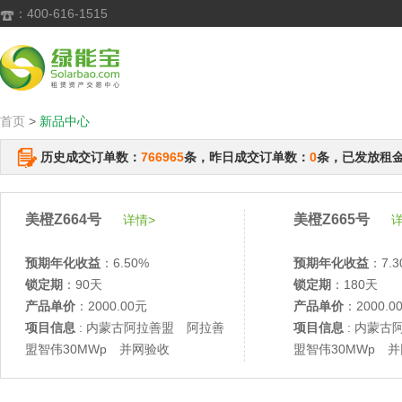
：400-616-1515

首页
>
新品中心
历史成交订单数：
766965
条，昨日成交订单数：
0
条，已发放租
美橙Z664号
美橙Z665号
详情>
详
预期年化收益
：6.50%
预期年化收益
：7.3
锁定期
：90天
锁定期
：180天
产品单价
：2000.00元
产品单价
：2000.0
项目信息
: 内蒙古阿拉善盟 阿拉善
项目信息
: 内蒙古
盟智伟30MWp 并网验收
盟智伟30MWp 