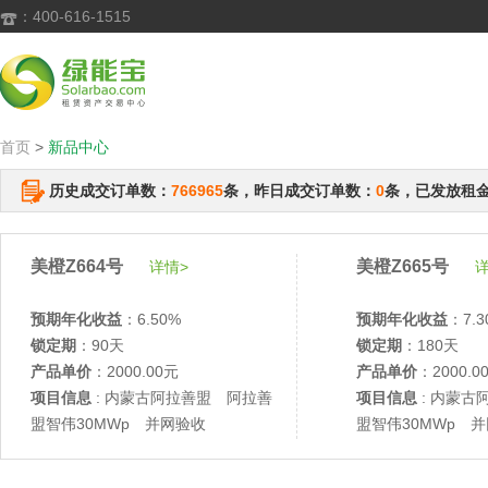
：400-616-1515

首页
>
新品中心
历史成交订单数：
766965
条，昨日成交订单数：
0
条，已发放租
美橙Z664号
美橙Z665号
详情>
详
预期年化收益
：6.50%
预期年化收益
：7.3
锁定期
：90天
锁定期
：180天
产品单价
：2000.00元
产品单价
：2000.0
项目信息
: 内蒙古阿拉善盟 阿拉善
项目信息
: 内蒙古
盟智伟30MWp 并网验收
盟智伟30MWp 