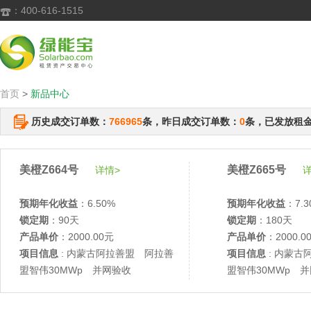
：400-616-1515

首页
>
新品中心
历史成交订单数：
766965
条，昨日成交订单数：
0
条，已发放租
美橙Z664号
美橙Z665号
详情>
详
预期年化收益
：6.50%
预期年化收益
：7.3
锁定期
：90天
锁定期
：180天
产品单价
：2000.00元
产品单价
：2000.0
项目信息
: 内蒙古阿拉善盟 阿拉善
项目信息
: 内蒙古
盟智伟30MWp 并网验收
盟智伟30MWp 