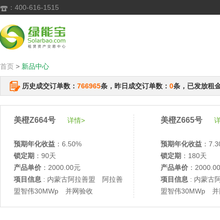
：400-616-1515

首页
>
新品中心
历史成交订单数：
766965
条，昨日成交订单数：
0
条，已发放租
美橙Z664号
美橙Z665号
详情>
详
预期年化收益
：6.50%
预期年化收益
：7.3
锁定期
：90天
锁定期
：180天
产品单价
：2000.00元
产品单价
：2000.0
项目信息
: 内蒙古阿拉善盟 阿拉善
项目信息
: 内蒙古
盟智伟30MWp 并网验收
盟智伟30MWp 