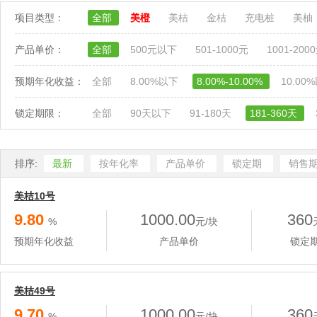
项目类型：
全部
美橙
美桔
金桔
充电桩
美柚
产品单价：
全部
500元以下
501-1000元
1001-200
预期年化收益：
全部
8.00%以下
8.00%-10.00%
10.00
锁定期限：
全部
90天以下
91-180天
181-360天
排序:
最新
按年化率
产品单价
锁定期
销售
美桔10号
9.80
1000.00
360
%
元/块
预期年化收益
产品单价
锁定
美桔49号
9.70
1000.00
360
%
元/块