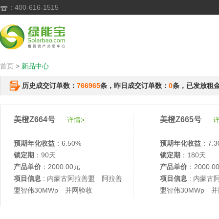
：400-616-1515

首页
>
新品中心
历史成交订单数：
766965
条，昨日成交订单数：
0
条，已发放租
美橙Z664号
美橙Z665号
详情>
详
预期年化收益
：6.50%
预期年化收益
：7.3
锁定期
：90天
锁定期
：180天
产品单价
：2000.00元
产品单价
：2000.0
项目信息
: 内蒙古阿拉善盟 阿拉善
项目信息
: 内蒙古
盟智伟30MWp 并网验收
盟智伟30MWp 