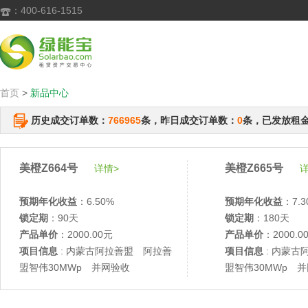
：400-616-1515

首页
>
新品中心
历史成交订单数：
766965
条，昨日成交订单数：
0
条，已发放租
美橙Z664号
美橙Z665号
详情>
详
预期年化收益
：6.50%
预期年化收益
：7.3
锁定期
：90天
锁定期
：180天
产品单价
：2000.00元
产品单价
：2000.0
项目信息
: 内蒙古阿拉善盟 阿拉善
项目信息
: 内蒙古
盟智伟30MWp 并网验收
盟智伟30MWp 