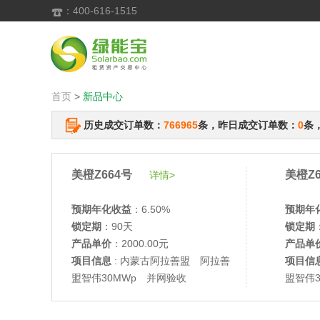
：400-616-1515

首页
>
新品中心
历史成交订单数：
766965
条，昨日成交订单数：
0
条
美橙Z664号
美橙Z6
详情>
预期年化收益
：6.50%
预期年
锁定期
：90天
锁定期
产品单价
：2000.00元
产品单
项目信息
: 内蒙古阿拉善盟 阿拉善
项目信
盟智伟30MWp 并网验收
盟智伟