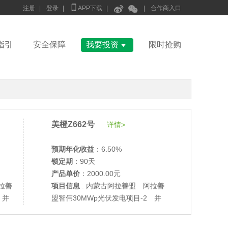



注册
|
登录
|
APP下载
|
|
合作商入口

指引
安全保障
我要投资
限时抢购
美橙Z662号
详情>
预期年化收益
：6.50%
锁定期
：90天
产品单价
：2000.00元
拉善
项目信息
: 内蒙古阿拉善盟 阿拉善
•
美柚27号于2687天前,以1995.00元单价成交
 并
盟智伟30MWp光伏发电项目-2 并
•
美柚6号于2689天前,以1200.00元单价成交
网验收
•
美柚40号于2689天前,以1200.00元单价成交