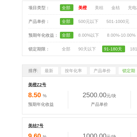
项目类型：
全部
美橙
美桔
金桔
充
产品单价：
全部
500元以下
501-1000元
预期年化收益：
全部
8.00%以下
8.00%-10.00%
锁定期限：
全部
90天以下
91-180天
18
排序:
最新
按年化率
产品单价
锁定期
美橙Z2号
8.50
2500.00
%
元/块
预期年化收益
产品单价
美桔7号
9.60
1000.00
%
元/块