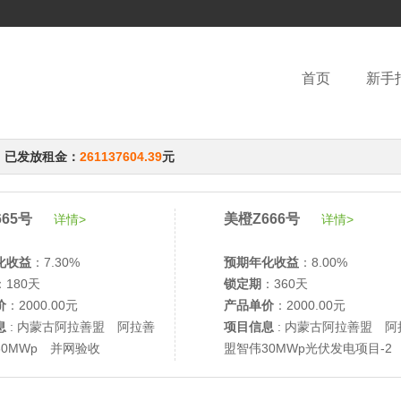
首页
新手
，已发放租金：
261137604.39
元
65号
美橙Z666号
详情>
详情>
化收益
：7.30%
预期年化收益
：8.00%
：180天
锁定期
：360天
价
：2000.00元
产品单价
：2000.00元
息
: 内蒙古阿拉善盟 阿拉善
项目信息
: 内蒙古阿拉善盟 阿
30MWp 并网验收
盟智伟30MWp光伏发电项目-2
网验收