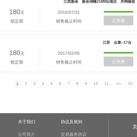
江西新余 新余润峰21MWp项目 并网验收
180
2016/07/31
天
已售罄
锁定期
销售截止时间
江苏 众泰--17台
180
2017/02/05
天
已售罄
锁定期
销售截止时间
1
2
3
4
5
6
7
8
9
10
11
>>
32
关于我们
协议及规则
公司简介
交易服务协议