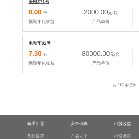
美橙Z71号
8.00
2000.00
%
元/块
预期年化收益
产品单价
电动车82号
7.30
80000.00
%
元/台
预期年化收益
产品单价
共 317 条记录
新手引导
安全保障
租赁收益
风险提示
产品安全
租赁项目