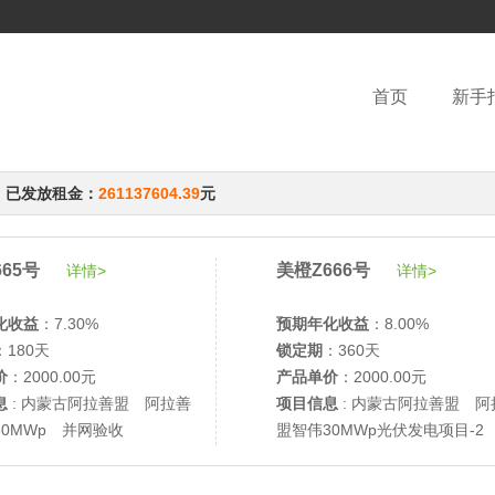
首页
新手
，已发放租金：
261137604.39
元
65号
美橙Z666号
详情>
详情>
化收益
：7.30%
预期年化收益
：8.00%
：180天
锁定期
：360天
价
：2000.00元
产品单价
：2000.00元
息
: 内蒙古阿拉善盟 阿拉善
项目信息
: 内蒙古阿拉善盟 阿
30MWp 并网验收
盟智伟30MWp光伏发电项目-2
网验收