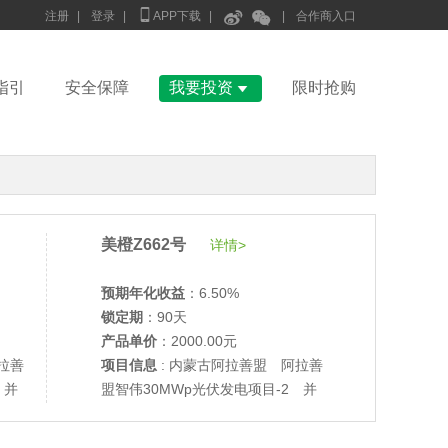



注册
|
登录
|
APP下载
|
|
合作商入口

指引
安全保障
我要投资
限时抢购
美橙Z662号
详情>
预期年化收益
：6.50%
锁定期
：90天
产品单价
：2000.00元
拉善
项目信息
: 内蒙古阿拉善盟 阿拉善
•
美柚27号于2689天前,以1995.00元单价成交
 并
盟智伟30MWp光伏发电项目-2 并
•
美柚6号于2691天前,以1200.00元单价成交
网验收
•
美柚40号于2691天前,以1200.00元单价成交