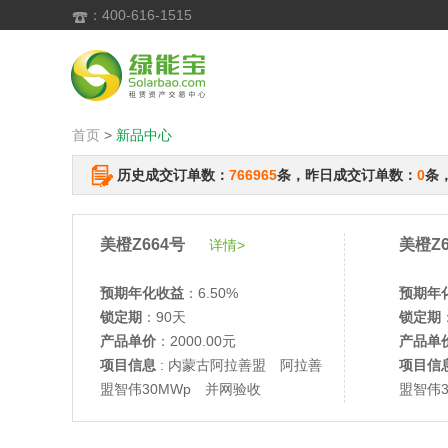
：400-616-1515

首页
>
新品中心
历史成交订单数：
766965
条，昨日成交订单数：
0
条
美橙Z664号
美橙Z6
详情>
预期年化收益
：6.50%
预期年
锁定期
：90天
锁定期
产品单价
：2000.00元
产品单
项目信息
: 内蒙古阿拉善盟 阿拉善
项目信
盟智伟30MWp 并网验收
盟智伟