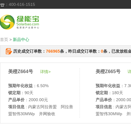
：400-616-1515

首页
>
新品中心
历史成交订单数：
766965
条，昨日成交订单数：
0
条，已发放租
美橙Z664号
美橙Z665号
详情>
详
预期年化收益
：6.50%
预期年化收益
：7.3
锁定期
：90天
锁定期
：180天
产品单价
：2000.00元
产品单价
：2000.0
项目信息
: 内蒙古阿拉善盟 阿拉善
项目信息
: 内蒙古
盟智伟30MWp 并网验收
盟智伟30MWp 