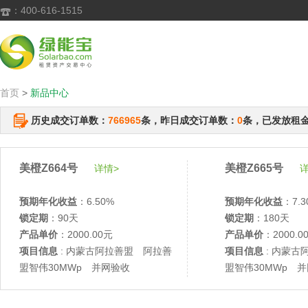
：400-616-1515

首页
>
新品中心
历史成交订单数：
766965
条，昨日成交订单数：
0
条，已发放租
美橙Z664号
美橙Z665号
详情>
详
预期年化收益
：6.50%
预期年化收益
：7.3
锁定期
：90天
锁定期
：180天
产品单价
：2000.00元
产品单价
：2000.0
项目信息
: 内蒙古阿拉善盟 阿拉善
项目信息
: 内蒙古
盟智伟30MWp 并网验收
盟智伟30MWp 