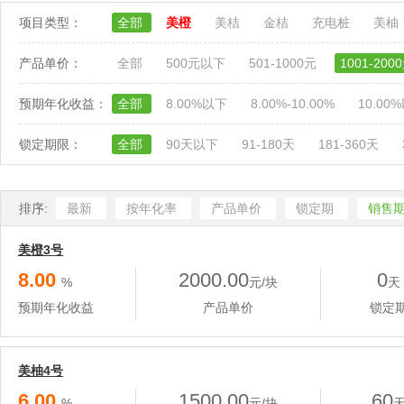
项目类型：
全部
美橙
美桔
金桔
充电桩
美柚
产品单价：
全部
500元以下
501-1000元
1001-200
预期年化收益：
全部
8.00%以下
8.00%-10.00%
10.00
锁定期限：
全部
90天以下
91-180天
181-360天
排序:
最新
按年化率
产品单价
锁定期
销售
美橙3号
8.00
2000.00
0
%
元/块
天
预期年化收益
产品单价
锁定
美柚4号
6.00
1500.00
60
%
元/块