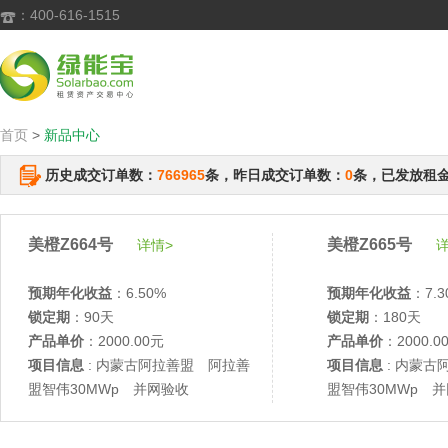
：400-616-1515

首页
>
新品中心
历史成交订单数：
766965
条，昨日成交订单数：
0
条，已发放租
美橙Z664号
美橙Z665号
详情>
详
预期年化收益
：6.50%
预期年化收益
：7.3
锁定期
：90天
锁定期
：180天
产品单价
：2000.00元
产品单价
：2000.0
项目信息
: 内蒙古阿拉善盟 阿拉善
项目信息
: 内蒙古
盟智伟30MWp 并网验收
盟智伟30MWp 