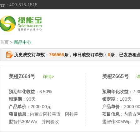
：400-616-1515

首页
>
新品中心
历史成交订单数：
766965
条，昨日成交订单数：
0
条，已发放租
美橙Z664号
美橙Z665号
详情>
详
预期年化收益
：6.50%
预期年化收益
：7.3
锁定期
：90天
锁定期
：180天
产品单价
：2000.00元
产品单价
：2000.0
项目信息
: 内蒙古阿拉善盟 阿拉善
项目信息
: 内蒙古
盟智伟30MWp 并网验收
盟智伟30MWp 