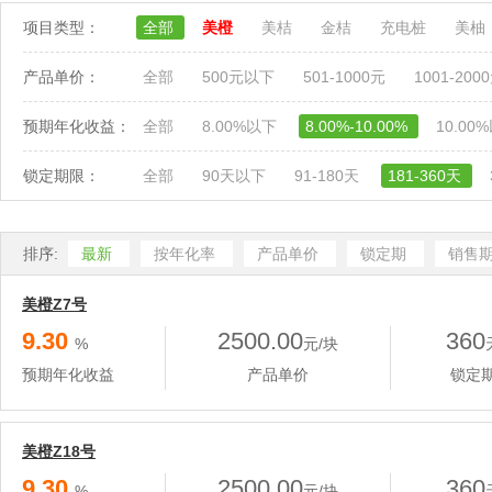
项目类型：
全部
美橙
美桔
金桔
充电桩
美柚
产品单价：
全部
500元以下
501-1000元
1001-200
预期年化收益：
全部
8.00%以下
8.00%-10.00%
10.00
锁定期限：
全部
90天以下
91-180天
181-360天
排序:
最新
按年化率
产品单价
锁定期
销售
美橙Z7号
9.30
2500.00
360
%
元/块
预期年化收益
产品单价
锁定
美橙Z18号
9.30
2500.00
360
%
元/块