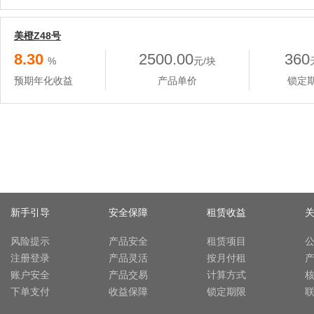
美橙Z48号
8.30
2500.00
360
%
元/块
预期年化收益
产品单价
锁定
新手引导
安全保障
租赁收益
风险提示
产品安全
租赁项目
注册登录
产品灵活
按月付租
账户安全
产品交易
计算方式
下单支付
收益保障
锁定期限