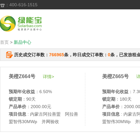
：400-616-1515

首页
>
新品中心
历史成交订单数：
766965
条，昨日成交订单数：
0
条，已发放租
美橙Z664号
美橙Z665号
详情>
详
预期年化收益
：6.50%
预期年化收益
：7.3
锁定期
：90天
锁定期
：180天
产品单价
：2000.00元
产品单价
：2000.0
项目信息
: 内蒙古阿拉善盟 阿拉善
项目信息
: 内蒙古
盟智伟30MWp 并网验收
盟智伟30MWp 