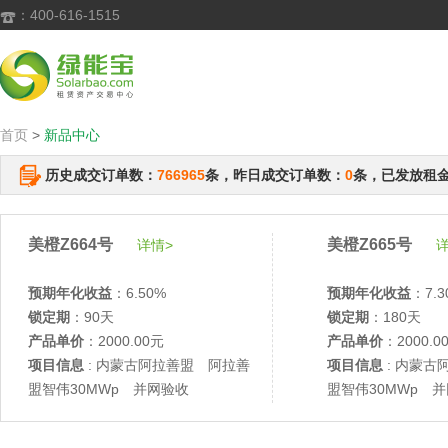
：400-616-1515

首页
>
新品中心
历史成交订单数：
766965
条，昨日成交订单数：
0
条，已发放租
美橙Z664号
美橙Z665号
详情>
详
预期年化收益
：6.50%
预期年化收益
：7.3
锁定期
：90天
锁定期
：180天
产品单价
：2000.00元
产品单价
：2000.0
项目信息
: 内蒙古阿拉善盟 阿拉善
项目信息
: 内蒙古
盟智伟30MWp 并网验收
盟智伟30MWp 