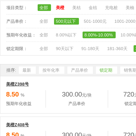
项目类型：
全部
美橙
美桔
金桔
充电桩
美柚
产品单价：
全部
500元以下
501-1000元
1001-200
预期年化收益：
全部
8.00%以下
8.00%-10.00%
10.00
锁定期限：
全部
90天以下
91-180天
181-360天
排序:
最新
按年化率
产品单价
锁定期
销售
美橙Z398号
8.50
300.00
720
%
元/块
预期年化收益
产品单价
锁定
美橙Z408号
8.50
300.00
720
%
元/块