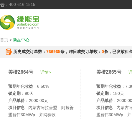
：400-616-1515

首页
>
新品中心
历史成交订单数：
766965
条，昨日成交订单数：
0
条，已发放租
美橙Z664号
美橙Z665号
详情>
详
预期年化收益
：6.50%
预期年化收益
：7.3
锁定期
：90天
锁定期
：180天
产品单价
：2000.00元
产品单价
：2000.0
项目信息
: 内蒙古阿拉善盟 阿拉善
项目信息
: 内蒙古
盟智伟30MWp 并网验收
盟智伟30MWp 