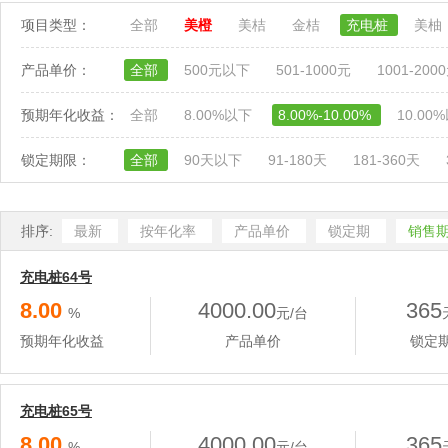
项目类型：
全部
美橙
美桔
金桔
充电桩
美柚
产品单价：
全部
500元以下
501-1000元
1001-200
预期年化收益：
全部
8.00%以下
8.00%-10.00%
10.00
锁定期限：
全部
90天以下
91-180天
181-360天
排序:
最新
按年化率
产品单价
锁定期
销售
充电桩64号
8.00
4000.00
365
%
元/台
预期年化收益
产品单价
锁定
充电桩65号
8.00
4000.00
365
%
元/台