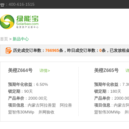
：400-616-1515

首页
>
新品中心
历史成交订单数：
766965
条，昨日成交订单数：
0
条，已发放租
美橙Z664号
美橙Z665号
详情>
详
预期年化收益
：6.50%
预期年化收益
：7.3
锁定期
：90天
锁定期
：180天
产品单价
：2000.00元
产品单价
：2000.0
项目信息
: 内蒙古阿拉善盟 阿拉善
项目信息
: 内蒙古
盟智伟30MWp 并网验收
盟智伟30MWp 