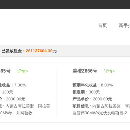
首页
新手
，已发放租金：
261137604.39
元
65号
美橙Z666号
详情>
详情>
化收益
：7.30%
预期年化收益
：8.00%
：180天
锁定期
：360天
价
：2000.00元
产品单价
：2000.00元
息
: 内蒙古阿拉善盟 阿拉善
项目信息
: 内蒙古阿拉善盟 阿
30MWp 并网验收
盟智伟30MWp光伏发电项目-2
网验收