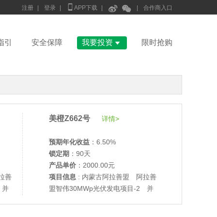



注册
|
登录
|
APP下载
|
|
合作商入口

指引
安全保障
我要投资
限时抢购
美橙Z662号
详情>
预期年化收益
：6.50%
锁定期
：90天
产品单价
：2000.00元
拉善
项目信息
: 内蒙古阿拉善盟 阿拉善
•
美柚27号于2686天前,以1995.00元单价成交
 并
盟智伟30MWp光伏发电项目-2 并
•
美柚6号于2688天前,以1200.00元单价成交
网验收
•
美柚40号于2688天前,以1200.00元单价成交