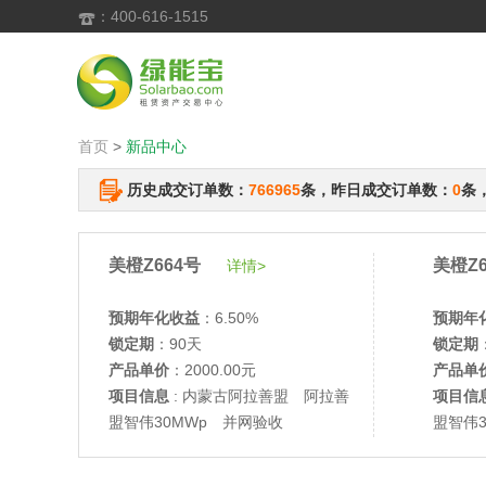
：400-616-1515

首页
>
新品中心
历史成交订单数：
766965
条，昨日成交订单数：
0
条
美橙Z664号
美橙Z6
详情>
预期年化收益
：6.50%
预期年
锁定期
：90天
锁定期
产品单价
：2000.00元
产品单
项目信息
: 内蒙古阿拉善盟 阿拉善
项目信
盟智伟30MWp 并网验收
盟智伟