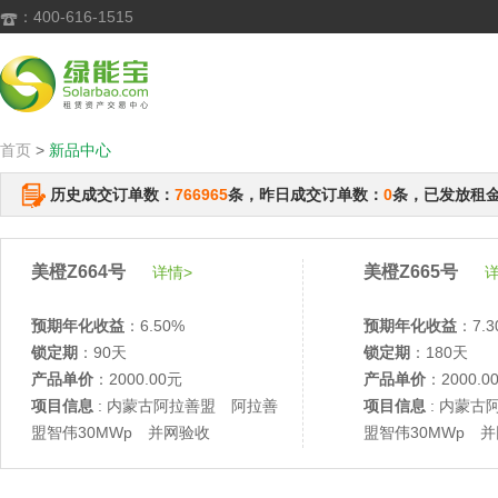
：400-616-1515

首页
>
新品中心
历史成交订单数：
766965
条，昨日成交订单数：
0
条，已发放租
美橙Z664号
美橙Z665号
详情>
详
预期年化收益
：6.50%
预期年化收益
：7.3
锁定期
：90天
锁定期
：180天
产品单价
：2000.00元
产品单价
：2000.0
项目信息
: 内蒙古阿拉善盟 阿拉善
项目信息
: 内蒙古
盟智伟30MWp 并网验收
盟智伟30MWp 