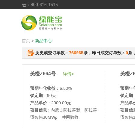
：400-616-1515

首页
>
新品中心
历史成交订单数：
766965
条，昨日成交订单数：
0
条
美橙Z664号
美橙Z6
详情>
预期年化收益
：6.50%
预期年
锁定期
：90天
锁定期
产品单价
：2000.00元
产品单
项目信息
: 内蒙古阿拉善盟 阿拉善
项目信
盟智伟30MWp 并网验收
盟智伟