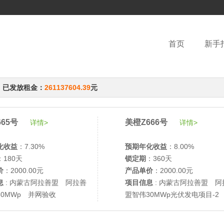
首页
新手
，已发放租金：
261137604.39
元
65号
美橙Z666号
详情>
详情>
化收益
：7.30%
预期年化收益
：8.00%
：180天
锁定期
：360天
价
：2000.00元
产品单价
：2000.00元
息
: 内蒙古阿拉善盟 阿拉善
项目信息
: 内蒙古阿拉善盟 阿
30MWp 并网验收
盟智伟30MWp光伏发电项目-2
网验收