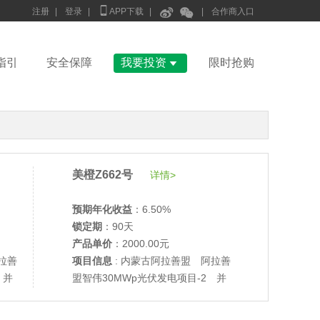



注册
|
登录
|
APP下载
|
|
合作商入口

指引
安全保障
我要投资
限时抢购
美橙Z662号
详情>
预期年化收益
：6.50%
锁定期
：90天
•
美柚27号于2686天前,以1995.00元单价成交
产品单价
：2000.00元
•
美柚6号于2687天前,以1200.00元单价成交
拉善
项目信息
: 内蒙古阿拉善盟 阿拉善
•
美柚40号于2687天前,以1200.00元单价成交
 并
盟智伟30MWp光伏发电项目-2 并
网验收
•
美柚36号于2688天前,以1200.00元单价成交
•
美柚8号于2696天前,以1500.00元单价成交