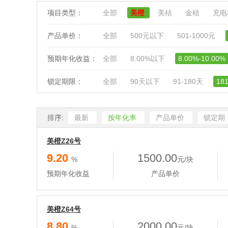
项目类型：
全部
美橙
美桔
金桔
充
产品单价：
全部
500元以下
501-1000元
预期年化收益：
全部
8.00%以下
8.00%-10.00%
锁定期限：
全部
90天以下
91-180天
18
排序:
最新
按年化率
产品单价
锁定期
美橙Z26号
9.20
1500.00
%
元/块
预期年化收益
产品单价
美橙Z64号
8.80
2000.00
%
元/块