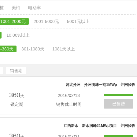
电桩
美柚
电动车
1001-2000元
2001-5000元
5001元以上
10.00%以上
1-360天
361-1080天
1081天以上
销售期
河北沧州 沧州明珠一期1MWp 并网验收
360
2016/02/13
天
已售罄
锁定期
销售截止时间
江西新余 新余润峰21MWp项目 并网验收
360
2016/07/21
天