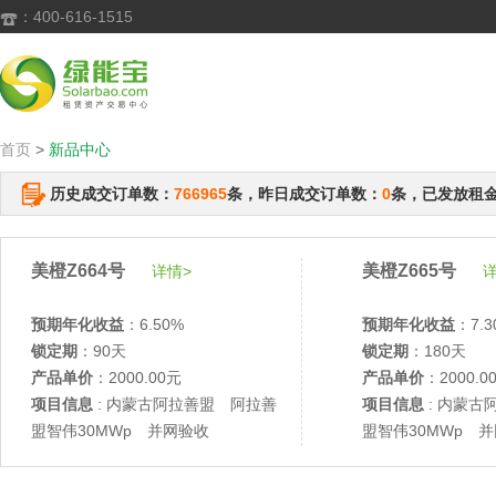
：400-616-1515

首页
>
新品中心
历史成交订单数：
766965
条，昨日成交订单数：
0
条，已发放租
美橙Z664号
美橙Z665号
详情>
详
预期年化收益
：6.50%
预期年化收益
：7.3
锁定期
：90天
锁定期
：180天
产品单价
：2000.00元
产品单价
：2000.0
项目信息
: 内蒙古阿拉善盟 阿拉善
项目信息
: 内蒙古
盟智伟30MWp 并网验收
盟智伟30MWp 