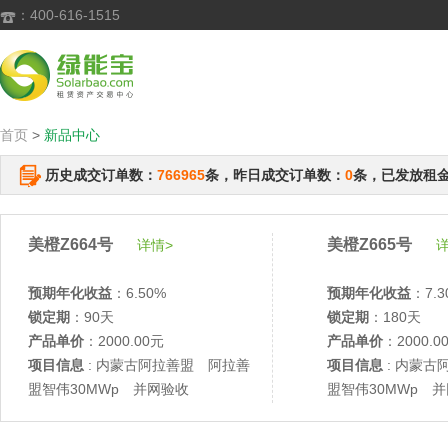
：400-616-1515

首页
>
新品中心
历史成交订单数：
766965
条，昨日成交订单数：
0
条，已发放租
美橙Z664号
美橙Z665号
详情>
详
预期年化收益
：6.50%
预期年化收益
：7.3
锁定期
：90天
锁定期
：180天
产品单价
：2000.00元
产品单价
：2000.0
项目信息
: 内蒙古阿拉善盟 阿拉善
项目信息
: 内蒙古
盟智伟30MWp 并网验收
盟智伟30MWp 