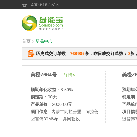
：400-616-1515

首页
>
新品中心
历史成交订单数：
766965
条，昨日成交订单数：
0
条
美橙Z664号
美橙Z6
详情>
预期年化收益
：6.50%
预期年
锁定期
：90天
锁定期
产品单价
：2000.00元
产品单
项目信息
: 内蒙古阿拉善盟 阿拉善
项目信
盟智伟30MWp 并网验收
盟智伟