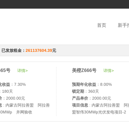
首页
新手
，已发放租金：
261137604.39
元
65号
美橙Z666号
详情>
详情>
化收益
：7.30%
预期年化收益
：8.00%
：180天
锁定期
：360天
价
：2000.00元
产品单价
：2000.00元
息
: 内蒙古阿拉善盟 阿拉善
项目信息
: 内蒙古阿拉善盟 阿
30MWp 并网验收
盟智伟30MWp光伏发电项目-2
网验收