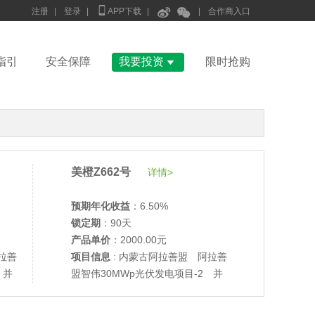



注册
|
登录
|
APP下载
|
|
合作商入口

指引
安全保障
我要投资
限时抢购
美橙Z662号
详情>
预期年化收益
：6.50%
锁定期
：90天
产品单价
：2000.00元
拉善
项目信息
: 内蒙古阿拉善盟 阿拉善
 并
盟智伟30MWp光伏发电项目-2 并
•
美柚27号于2687天前,以1995.00元单价成交
网验收
•
美柚6号于2689天前,以1200.00元单价成交