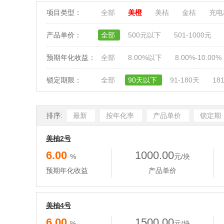
项目类型：
全部
美橙
美桔
金桔
充
产品单价：
全部
500元以下
501-1000元
预期年化收益：
全部
8.00%以下
8.00%-10.00%
锁定期限：
全部
90天以下
91-180天
18
排序:
最新
按年化率
产品单价
锁定期
美柚2号
6.00
1000.00
%
元/块
预期年化收益
产品单价
美柚4号
6.00
1500.00
%
元/块