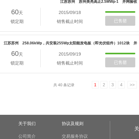
江苏苏州 苏州美亮高正2.5MWp-1 并网验收
60
2015/09/18
天
已售罄
锁定期
销售截止时间
江苏苏州 258.06kWp，共安装255Wp太阳能发电板（即光伏组件）1012块 并
60
2015/09/19
天
网验收
已售罄
锁定期
销售截止时间
1
2
3
4
>>
共 40 条记录
关于我们
协议及规则
公司简介
交易服务协议