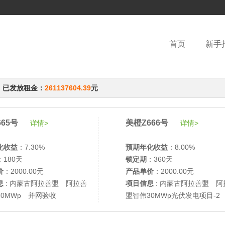
首页
新手
，已发放租金：
261137604.39
元
65号
美橙Z666号
详情>
详情>
化收益
：7.30%
预期年化收益
：8.00%
：180天
锁定期
：360天
价
：2000.00元
产品单价
：2000.00元
息
: 内蒙古阿拉善盟 阿拉善
项目信息
: 内蒙古阿拉善盟 阿
30MWp 并网验收
盟智伟30MWp光伏发电项目-2
网验收