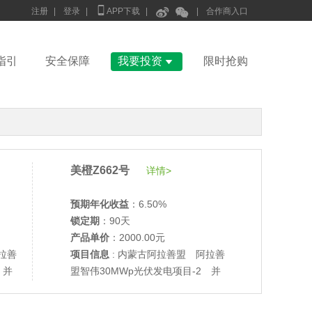



注册
|
登录
|
APP下载
|
|
合作商入口

指引
安全保障
我要投资
限时抢购
美橙Z662号
详情>
预期年化收益
：6.50%
锁定期
：90天
产品单价
：2000.00元
拉善
项目信息
: 内蒙古阿拉善盟 阿拉善
 并
盟智伟30MWp光伏发电项目-2 并
•
美柚27号于2687天前,以1995.00元单价成交
网验收
•
美柚6号于2689天前,以1200.00元单价成交