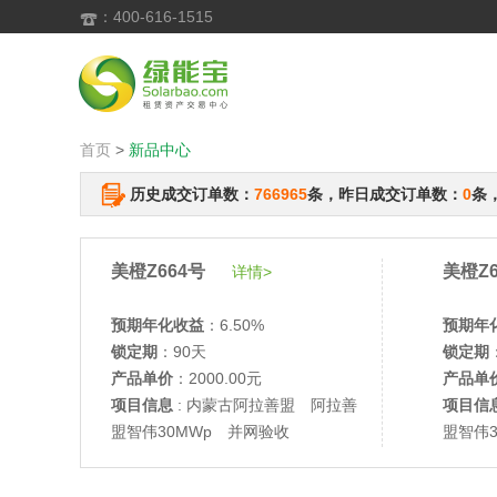
：400-616-1515

首页
>
新品中心
历史成交订单数：
766965
条，昨日成交订单数：
0
条
美橙Z664号
美橙Z6
详情>
预期年化收益
：6.50%
预期年
锁定期
：90天
锁定期
产品单价
：2000.00元
产品单
项目信息
: 内蒙古阿拉善盟 阿拉善
项目信
盟智伟30MWp 并网验收
盟智伟