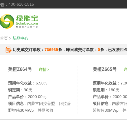
：400-616-1515

首页
>
新品中心
历史成交订单数：
766965
条，昨日成交订单数：
0
条，已发放租
美橙Z664号
美橙Z665号
详情>
详
预期年化收益
：6.50%
预期年化收益
：7.3
锁定期
：90天
锁定期
：180天
产品单价
：2000.00元
产品单价
：2000.0
项目信息
: 内蒙古阿拉善盟 阿拉善
项目信息
: 内蒙古
盟智伟30MWp 并网验收
盟智伟30MWp 