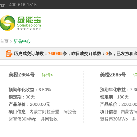
：400-616-1515

首页
>
新品中心
历史成交订单数：
766965
条，昨日成交订单数：
0
条，已发放租
美橙Z664号
美橙Z665号
详情>
详
预期年化收益
：6.50%
预期年化收益
：7.3
锁定期
：90天
锁定期
：180天
产品单价
：2000.00元
产品单价
：2000.0
项目信息
: 内蒙古阿拉善盟 阿拉善
项目信息
: 内蒙古
盟智伟30MWp 并网验收
盟智伟30MWp 