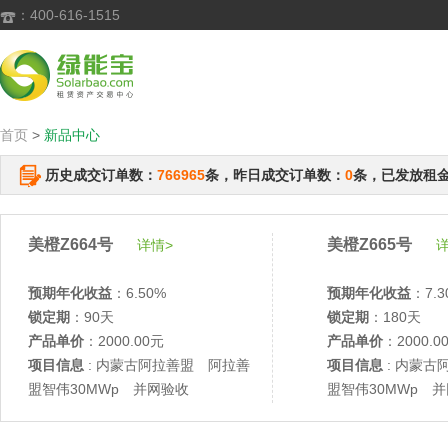
：400-616-1515

首页
>
新品中心
历史成交订单数：
766965
条，昨日成交订单数：
0
条，已发放租
美橙Z664号
美橙Z665号
详情>
详
预期年化收益
：6.50%
预期年化收益
：7.3
锁定期
：90天
锁定期
：180天
产品单价
：2000.00元
产品单价
：2000.0
项目信息
: 内蒙古阿拉善盟 阿拉善
项目信息
: 内蒙古
盟智伟30MWp 并网验收
盟智伟30MWp 