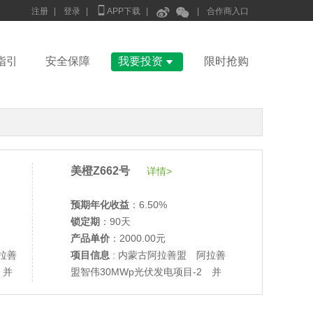



注册
|
登录
|
APP下载
|
|
合作商入口

指引
安全保障
我要投资
限时抢购
美橙Z662号
详情>
预期年化收益
：6.50%
锁定期
：90天
产品单价
：2000.00元
拉善
项目信息
: 内蒙古阿拉善盟 阿拉善
 并
盟智伟30MWp光伏发电项目-2 并
网验收
•
美柚27号于2686天前,以1995.00元单价成交