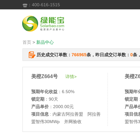
：400-616-1515

首页
>
新品中心
历史成交订单数：
766965
条，昨日成交订单数：
0
条
美橙Z664号
美橙Z6
详情>
预期年化收益
：6.50%
预期年
锁定期
：90天
锁定期
产品单价
：2000.00元
产品单
项目信息
: 内蒙古阿拉善盟 阿拉善
项目信
盟智伟30MWp 并网验收
盟智伟