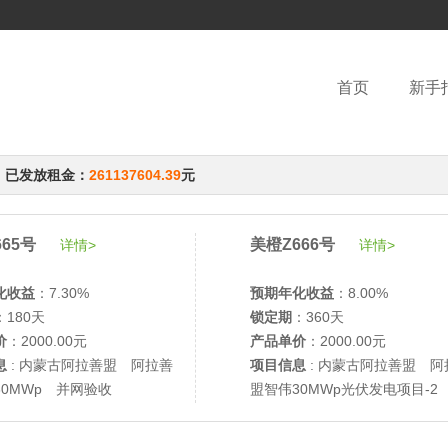
首页
新手
，已发放租金：
261137604.39
元
65号
美橙Z666号
详情>
详情>
化收益
：7.30%
预期年化收益
：8.00%
：180天
锁定期
：360天
价
：2000.00元
产品单价
：2000.00元
息
: 内蒙古阿拉善盟 阿拉善
项目信息
: 内蒙古阿拉善盟 阿
30MWp 并网验收
盟智伟30MWp光伏发电项目-2
网验收