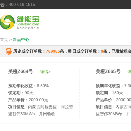
：400-616-1515

首页
>
新品中心
历史成交订单数：
766965
条，昨日成交订单数：
0
条，已发放租
美橙Z664号
美橙Z665号
详情>
详
预期年化收益
：6.50%
预期年化收益
：7.3
锁定期
：90天
锁定期
：180天
产品单价
：2000.00元
产品单价
：2000.0
项目信息
: 内蒙古阿拉善盟 阿拉善
项目信息
: 内蒙古
盟智伟30MWp 并网验收
盟智伟30MWp 