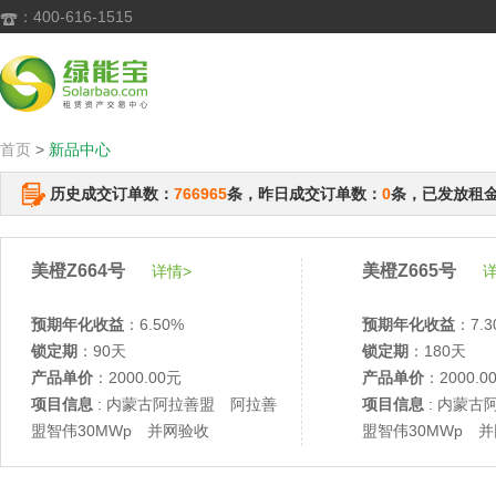
：400-616-1515

首页
>
新品中心
历史成交订单数：
766965
条，昨日成交订单数：
0
条，已发放租
美橙Z664号
美橙Z665号
详情>
详
预期年化收益
：6.50%
预期年化收益
：7.3
锁定期
：90天
锁定期
：180天
产品单价
：2000.00元
产品单价
：2000.0
项目信息
: 内蒙古阿拉善盟 阿拉善
项目信息
: 内蒙古
盟智伟30MWp 并网验收
盟智伟30MWp 