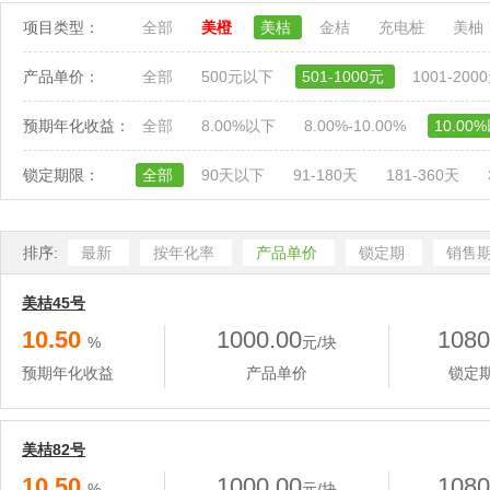
项目类型：
全部
美橙
美桔
金桔
充电桩
美柚
产品单价：
全部
500元以下
501-1000元
1001-200
预期年化收益：
全部
8.00%以下
8.00%-10.00%
10.00
锁定期限：
全部
90天以下
91-180天
181-360天
排序:
最新
按年化率
产品单价
锁定期
销售
美桔45号
10.50
1000.00
1080
%
元/块
预期年化收益
产品单价
锁定
美桔82号
10.50
1000.00
1080
%
元/块