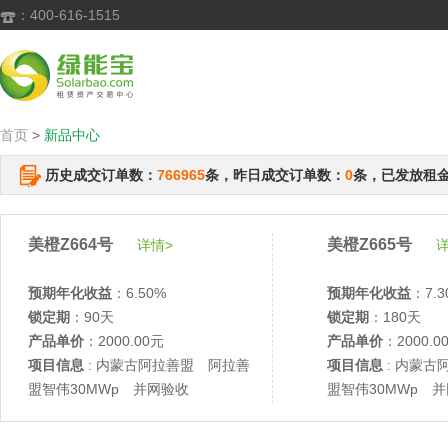
：400-616-1515

首页
>
新品中心
历史成交订单数：
766965
条，昨日成交订单数：
0
条，已发放租
美橙Z664号
美橙Z665号
详情>
详
预期年化收益
：6.50%
预期年化收益
：7.3
锁定期
：90天
锁定期
：180天
产品单价
：2000.00元
产品单价
：2000.0
项目信息
: 内蒙古阿拉善盟 阿拉善
项目信息
: 内蒙古
盟智伟30MWp 并网验收
盟智伟30MWp 