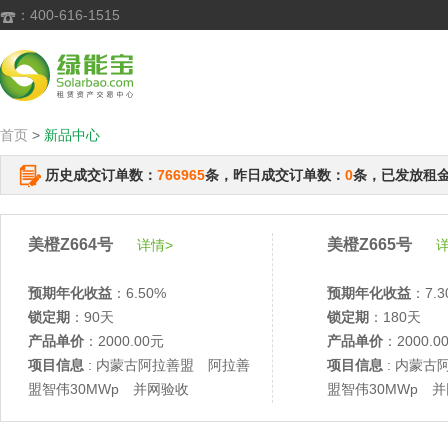
：400-616-1515

首页
>
新品中心
历史成交订单数：
766965
条，昨日成交订单数：
0
条，已发放租
美橙Z664号
美橙Z665号
详情>
详
预期年化收益
：6.50%
预期年化收益
：7.3
锁定期
：90天
锁定期
：180天
产品单价
：2000.00元
产品单价
：2000.0
项目信息
: 内蒙古阿拉善盟 阿拉善
项目信息
: 内蒙古
盟智伟30MWp 并网验收
盟智伟30MWp 