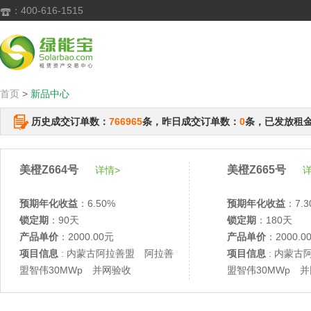
：400-616-1515

首页
>
新品中心
历史成交订单数：
766965
条，昨日成交订单数：
0
条，已发放租
美橙Z664号
美橙Z665号
详情>
详
预期年化收益
：6.50%
预期年化收益
：7.3
锁定期
：90天
锁定期
：180天
产品单价
：2000.00元
产品单价
：2000.0
项目信息
: 内蒙古阿拉善盟 阿拉善
项目信息
: 内蒙古
盟智伟30MWp 并网验收
盟智伟30MWp 