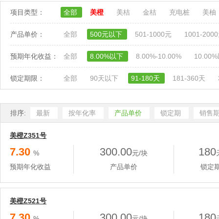
项目类型：
全部
美橙
美桔
金桔
充电桩
美柚
产品单价：
全部
500元以下
501-1000元
1001-200
预期年化收益：
全部
8.00%以下
8.00%-10.00%
10.00
锁定期限：
全部
90天以下
91-180天
181-360天
排序:
最新
按年化率
产品单价
锁定期
销售
美橙Z351号
7.30
300.00
180
%
元/块
预期年化收益
产品单价
锁定
美橙Z521号
7.30
300.00
180
%
元/块