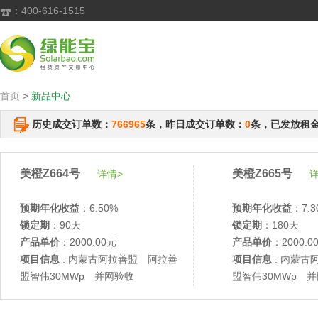
：400-616-1515

首页
>
新品中心
历史成交订单数：
766965
条，昨日成交订单数：
0
条，已发放租
美橙Z664号
美橙Z665号
详情>
详
预期年化收益
：6.50%
预期年化收益
：7.3
锁定期
：90天
锁定期
：180天
产品单价
：2000.00元
产品单价
：2000.0
项目信息
: 内蒙古阿拉善盟 阿拉善
项目信息
: 内蒙古
盟智伟30MWp 并网验收
盟智伟30MWp 