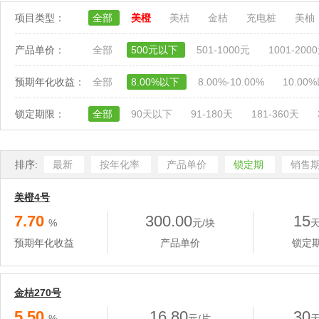
项目类型：
全部
美橙
美桔
金桔
充电桩
美柚
产品单价：
全部
500元以下
501-1000元
1001-200
预期年化收益：
全部
8.00%以下
8.00%-10.00%
10.00
锁定期限：
全部
90天以下
91-180天
181-360天
排序:
最新
按年化率
产品单价
锁定期
销售
美橙4号
7.70
300.00
15
%
元/块
预期年化收益
产品单价
锁定
金桔270号
5.50
16.80
30
%
元/片