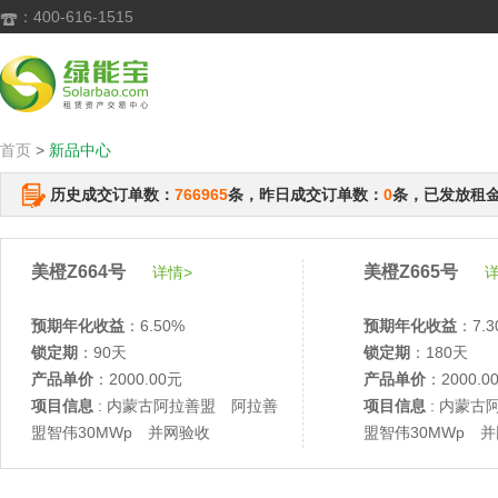
：400-616-1515

首页
>
新品中心
历史成交订单数：
766965
条，昨日成交订单数：
0
条，已发放租
美橙Z664号
美橙Z665号
详情>
详
预期年化收益
：6.50%
预期年化收益
：7.3
锁定期
：90天
锁定期
：180天
产品单价
：2000.00元
产品单价
：2000.0
项目信息
: 内蒙古阿拉善盟 阿拉善
项目信息
: 内蒙古
盟智伟30MWp 并网验收
盟智伟30MWp 