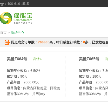
：400-616-1515

首页
>
新品中心
历史成交订单数：
766965
条，昨日成交订单数：
0
条，已发放租
美橙Z664号
美橙Z665号
详情>
详
预期年化收益
：6.50%
预期年化收益
：7.3
锁定期
：90天
锁定期
：180天
产品单价
：2000.00元
产品单价
：2000.0
项目信息
: 内蒙古阿拉善盟 阿拉善
项目信息
: 内蒙古
盟智伟30MWp 并网验收
盟智伟30MWp 