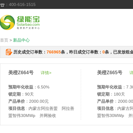
：400-616-1515

首页
>
新品中心
历史成交订单数：
766965
条，昨日成交订单数：
0
条，已发放租
美橙Z664号
美橙Z665号
详情>
详
预期年化收益
：6.50%
预期年化收益
：7.3
锁定期
：90天
锁定期
：180天
产品单价
：2000.00元
产品单价
：2000.0
项目信息
: 内蒙古阿拉善盟 阿拉善
项目信息
: 内蒙古
盟智伟30MWp 并网验收
盟智伟30MWp 