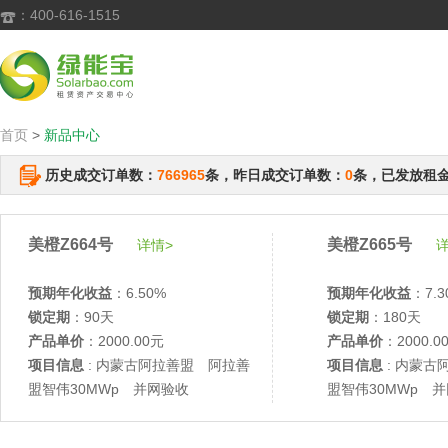
：400-616-1515

首页
>
新品中心
历史成交订单数：
766965
条，昨日成交订单数：
0
条，已发放租
美橙Z664号
美橙Z665号
详情>
详
预期年化收益
：6.50%
预期年化收益
：7.3
锁定期
：90天
锁定期
：180天
产品单价
：2000.00元
产品单价
：2000.0
项目信息
: 内蒙古阿拉善盟 阿拉善
项目信息
: 内蒙古
盟智伟30MWp 并网验收
盟智伟30MWp 