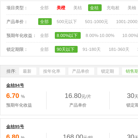
项目类型：
全部
美橙
美桔
金桔
充电桩
美柚
产品单价：
全部
500元以下
501-1000元
1001-200
预期年化收益：
全部
8.00%以下
8.00%-10.00%
10.00
锁定期限：
全部
90天以下
91-180天
181-360天
排序:
最新
按年化率
产品单价
锁定期
销售
金桔94号
6.70
16.80
30
%
元/片
预期年化收益
产品单价
锁定
金桔95号
6.80
168.00
30
%
元/组