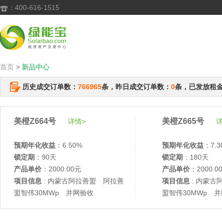
：400-616-1515

首页
>
新品中心
历史成交订单数：
766965
条，昨日成交订单数：
0
条，已发放租
美橙Z664号
美橙Z665号
详情>
详
预期年化收益
：6.50%
预期年化收益
：7.3
锁定期
：90天
锁定期
：180天
产品单价
：2000.00元
产品单价
：2000.0
项目信息
: 内蒙古阿拉善盟 阿拉善
项目信息
: 内蒙古
盟智伟30MWp 并网验收
盟智伟30MWp 