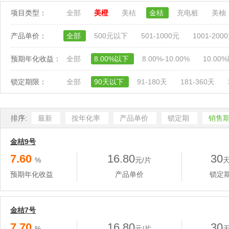
项目类型：
全部
美橙
美桔
金桔
充电桩
美柚
产品单价：
全部
500元以下
501-1000元
1001-200
预期年化收益：
全部
8.00%以下
8.00%-10.00%
10.00
锁定期限：
全部
90天以下
91-180天
181-360天
排序:
最新
按年化率
产品单价
锁定期
销售
金桔9号
7.60
16.80
30
%
元/片
预期年化收益
产品单价
锁定
金桔7号
7.70
16.80
30
%
元/片