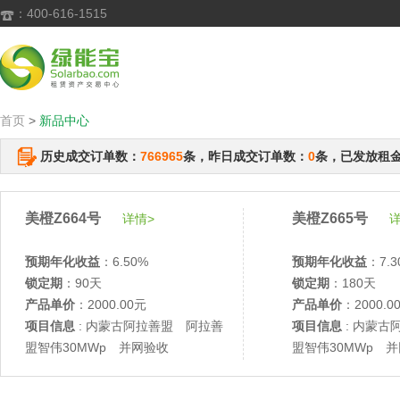
：400-616-1515

首页
>
新品中心
历史成交订单数：
766965
条，昨日成交订单数：
0
条，已发放租
美橙Z664号
美橙Z665号
详情>
详
预期年化收益
：6.50%
预期年化收益
：7.3
锁定期
：90天
锁定期
：180天
产品单价
：2000.00元
产品单价
：2000.0
项目信息
: 内蒙古阿拉善盟 阿拉善
项目信息
: 内蒙古
盟智伟30MWp 并网验收
盟智伟30MWp 