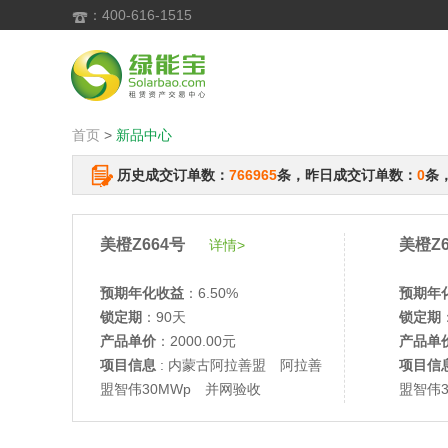
：400-616-1515

首页
>
新品中心
历史成交订单数：
766965
条，昨日成交订单数：
0
条
美橙Z664号
美橙Z6
详情>
预期年化收益
：6.50%
预期年
锁定期
：90天
锁定期
产品单价
：2000.00元
产品单
项目信息
: 内蒙古阿拉善盟 阿拉善
项目信
盟智伟30MWp 并网验收
盟智伟