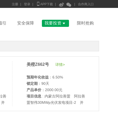



注册
|
登录
|
APP下载
|
|
合作商入口

指引
安全保障
我要投资
限时抢购
美橙Z662号
详情>
预期年化收益
：6.50%
锁定期
：90天
产品单价
：2000.00元
拉善
项目信息
: 内蒙古阿拉善盟 阿拉善
•
美柚27号于2687天前,以1995.00元单价成交
 并
盟智伟30MWp光伏发电项目-2 并
•
美柚6号于2689天前,以1200.00元单价成交
网验收
•
美柚40号于2689天前,以1200.00元单价成交