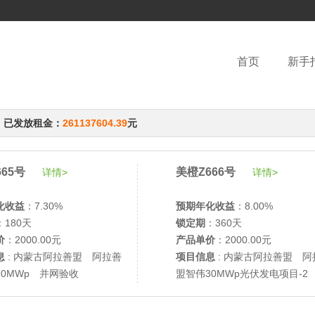
首页
新手
，已发放租金：
261137604.39
元
65号
美橙Z666号
详情>
详情>
化收益
：7.30%
预期年化收益
：8.00%
：180天
锁定期
：360天
价
：2000.00元
产品单价
：2000.00元
息
: 内蒙古阿拉善盟 阿拉善
项目信息
: 内蒙古阿拉善盟 阿
30MWp 并网验收
盟智伟30MWp光伏发电项目-2
网验收