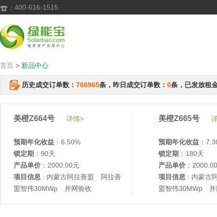
：400-616-1515

首页
>
新品中心
历史成交订单数：
766965
条，昨日成交订单数：
0
条，已发放租
美橙Z664号
美橙Z665号
详情>
详
预期年化收益
：6.50%
预期年化收益
：7.3
锁定期
：90天
锁定期
：180天
产品单价
：2000.00元
产品单价
：2000.0
项目信息
: 内蒙古阿拉善盟 阿拉善
项目信息
: 内蒙古
盟智伟30MWp 并网验收
盟智伟30MWp 