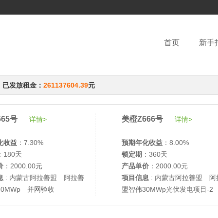
首页
新手
，已发放租金：
261137604.39
元
65号
美橙Z666号
详情>
详情>
化收益
：7.30%
预期年化收益
：8.00%
：180天
锁定期
：360天
价
：2000.00元
产品单价
：2000.00元
息
: 内蒙古阿拉善盟 阿拉善
项目信息
: 内蒙古阿拉善盟 阿
30MWp 并网验收
盟智伟30MWp光伏发电项目-2
网验收