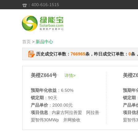
：400-616-1515

首页
>
新品中心
历史成交订单数：
766965
条，昨日成交订单数：
0
条
美橙Z664号
美橙Z6
详情>
预期年化收益
：6.50%
预期年
锁定期
：90天
锁定期
产品单价
：2000.00元
产品单
项目信息
: 内蒙古阿拉善盟 阿拉善
项目信
盟智伟30MWp 并网验收
盟智伟