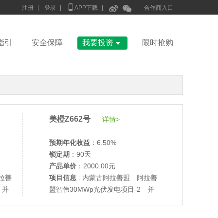



注册
|
登录
|
APP下载
|
|
合作商入口

指引
安全保障
我要投资
限时抢购
美橙Z662号
详情>
预期年化收益
：6.50%
锁定期
：90天
产品单价
：2000.00元
•
美柚27号于2688天前,以1995.00元单价成交
拉善
项目信息
: 内蒙古阿拉善盟 阿拉善
•
美柚6号于2690天前,以1200.00元单价成交
 并
盟智伟30MWp光伏发电项目-2 并
•
美柚40号于2690天前,以1200.00元单价成交
网验收
•
美柚36号于2691天前,以1200.00元单价成交