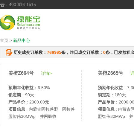
：400-616-1515

首页
>
新品中心
历史成交订单数：
766965
条，昨日成交订单数：
0
条，已发放租
美橙Z664号
美橙Z665号
详情>
详
预期年化收益
：6.50%
预期年化收益
：7.3
锁定期
：90天
锁定期
：180天
产品单价
：2000.00元
产品单价
：2000.0
项目信息
: 内蒙古阿拉善盟 阿拉善
项目信息
: 内蒙古
盟智伟30MWp 并网验收
盟智伟30MWp 