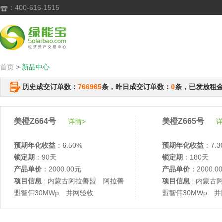
：400-616-1515

首页
>
新品中心
历史成交订单数：
766965
条，昨日成交订单数：
0
条，已发放租
美橙Z664号
美橙Z665号
详情>
详
预期年化收益
：6.50%
预期年化收益
：7.3
锁定期
：90天
锁定期
：180天
产品单价
：2000.00元
产品单价
：2000.0
项目信息
: 内蒙古阿拉善盟 阿拉善
项目信息
: 内蒙古
盟智伟30MWp 并网验收
盟智伟30MWp 