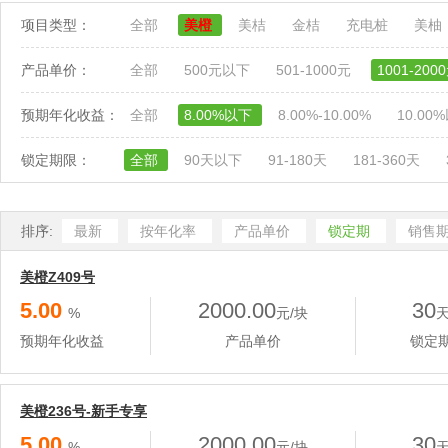
项目类型：
全部
美橙
美桔
金桔
充电桩
美柚
产品单价：
全部
500元以下
501-1000元
1001-200
预期年化收益：
全部
8.00%以下
8.00%-10.00%
10.00
锁定期限：
全部
90天以下
91-180天
181-360天
排序:
最新
按年化率
产品单价
锁定期
销售
美橙Z409号
5.00
2000.00
30
%
元/块
预期年化收益
产品单价
锁定
美橙236号-新手专享
5.00
2000.00
30
%
元/块