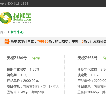
：400-616-1515

首页
>
新品中心
历史成交订单数：
766965
条，昨日成交订单数：
0
条，已发放租
美橙Z664号
美橙Z665号
详情>
详
预期年化收益
：6.50%
预期年化收益
：7.3
锁定期
：90天
锁定期
：180天
产品单价
：2000.00元
产品单价
：2000.0
项目信息
: 内蒙古阿拉善盟 阿拉善
项目信息
: 内蒙古
盟智伟30MWp 并网验收
盟智伟30MWp 