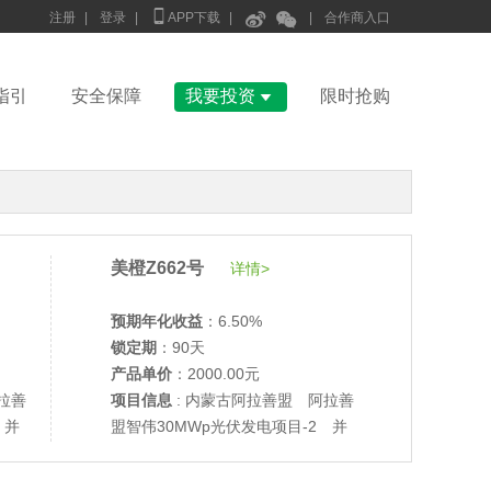



注册
|
登录
|
APP下载
|
|
合作商入口

指引
安全保障
我要投资
限时抢购
美橙Z662号
详情>
预期年化收益
：6.50%
锁定期
：90天
产品单价
：2000.00元
拉善
项目信息
: 内蒙古阿拉善盟 阿拉善
 并
盟智伟30MWp光伏发电项目-2 并
•
美柚27号于2688天前,以1995.00元单价成交
网验收
•
美柚6号于2690天前,以1200.00元单价成交