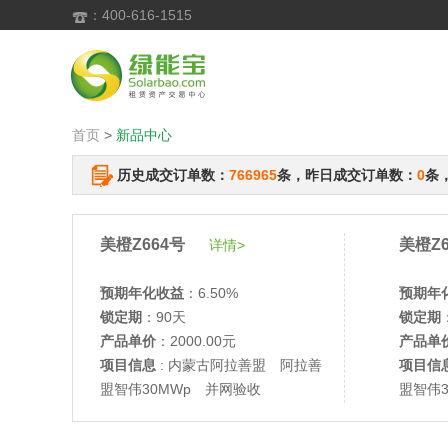
：400-616-1515

首页
>
新品中心
历史成交订单数：
766965
条，昨日成交订单数：
0
条
美橙Z664号
美橙Z6
详情>
预期年化收益
：6.50%
预期年
锁定期
：90天
锁定期
产品单价
：2000.00元
产品单
项目信息
: 内蒙古阿拉善盟 阿拉善
项目信
盟智伟30MWp 并网验收
盟智伟