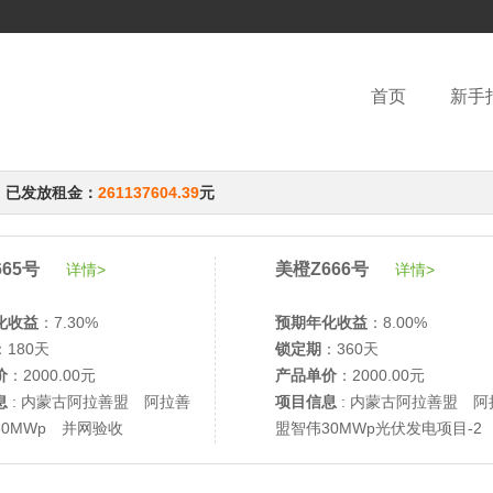
首页
新手
，已发放租金：
261137604.39
元
65号
美橙Z666号
详情>
详情>
化收益
：7.30%
预期年化收益
：8.00%
：180天
锁定期
：360天
价
：2000.00元
产品单价
：2000.00元
息
: 内蒙古阿拉善盟 阿拉善
项目信息
: 内蒙古阿拉善盟 阿
30MWp 并网验收
盟智伟30MWp光伏发电项目-2
网验收