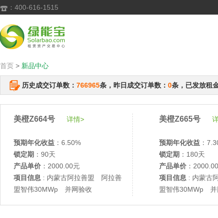
：400-616-1515

首页
>
新品中心
历史成交订单数：
766965
条，昨日成交订单数：
0
条，已发放租
美橙Z664号
美橙Z665号
详情>
详
预期年化收益
：6.50%
预期年化收益
：7.3
锁定期
：90天
锁定期
：180天
产品单价
：2000.00元
产品单价
：2000.0
项目信息
: 内蒙古阿拉善盟 阿拉善
项目信息
: 内蒙古
盟智伟30MWp 并网验收
盟智伟30MWp 