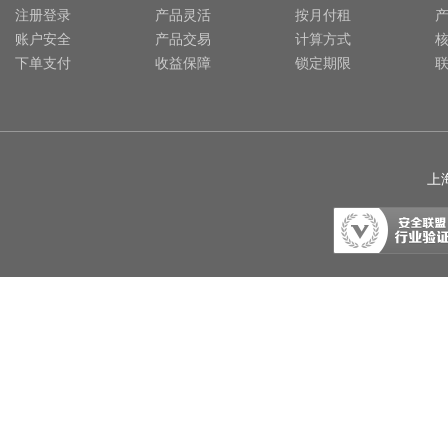
注册登录
产品灵活
按月付租
账户安全
产品交易
计算方式
下单支付
收益保障
锁定期限
上海