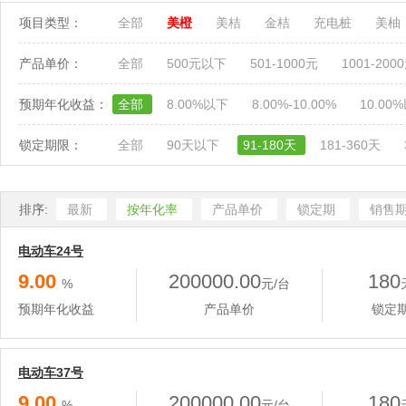
项目类型：
全部
美橙
美桔
金桔
充电桩
美柚
产品单价：
全部
500元以下
501-1000元
1001-200
预期年化收益：
全部
8.00%以下
8.00%-10.00%
10.00
锁定期限：
全部
90天以下
91-180天
181-360天
排序:
最新
按年化率
产品单价
锁定期
销售
电动车24号
9.00
200000.00
180
%
元/台
预期年化收益
产品单价
锁定
电动车37号
9.00
200000.00
180
%
元/台