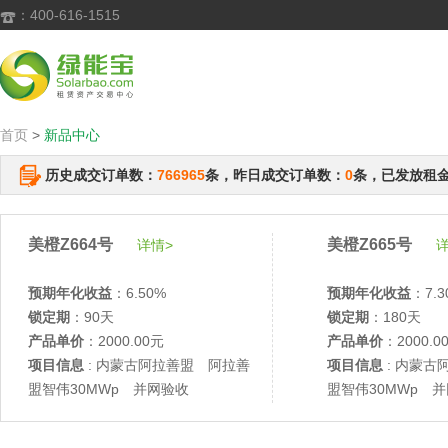
：400-616-1515

首页
>
新品中心
历史成交订单数：
766965
条，昨日成交订单数：
0
条，已发放租
美橙Z664号
美橙Z665号
详情>
详
预期年化收益
：6.50%
预期年化收益
：7.3
锁定期
：90天
锁定期
：180天
产品单价
：2000.00元
产品单价
：2000.0
项目信息
: 内蒙古阿拉善盟 阿拉善
项目信息
: 内蒙古
盟智伟30MWp 并网验收
盟智伟30MWp 